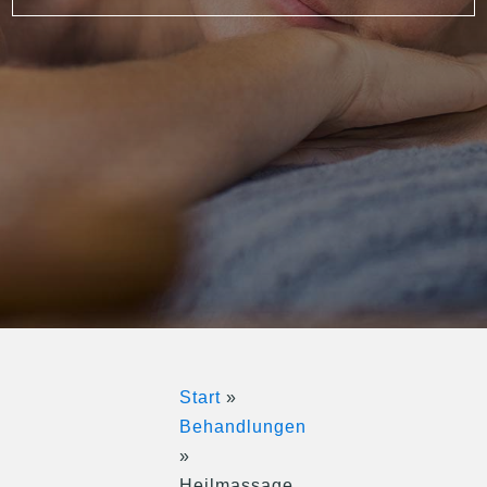
Über mich
Preise
Start
»
Behandlungen
»
Heilmassage