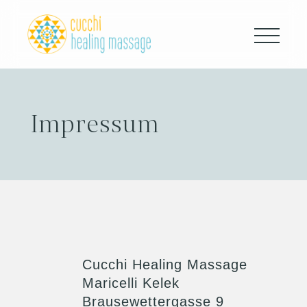
Home
Impressum
Heilmassage
Therapien
Lymphdrainage
Wellness
Frauenbegleitung
Cucchi Healing Massage
Maricelli Kelek
Meine Methoden
Brausewettergasse 9