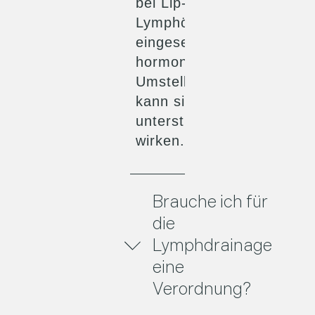
bei Lip- oder
Lymphödemen
eingesetzt. Auch in
hormonellen
Umstellungsphasen
kann sie
unterstützend
wirken.
Brauche ich für
die
Lymphdrainage
eine
Verordnung?