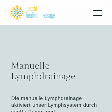
Home
Heilmassage
Therapien
Manuelle
Lymphdrainage
Lymphdrainage
Wellness
Frauenbegleitung
Die manuelle Lymphdrainage
aktiviert unser Lymphsystem durch
Meine Methoden
sanfte Pump- und