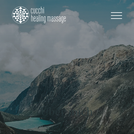
Home
Heilmassage
Therapien
Lymphdrainage
Wellness
Über mich
Frauenbegleitung
Meine Methoden